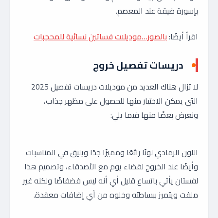
بإسورة ضيقة عند المعصم.
اقرأ أيضًا:
بالصور…موديلات فساتين نسائية للمحجبات
دريسات تفصيل خروج
لا تزال هناك العديد من موديلات دريسات تفصيل 2025
التي يمكن الاختيار منها للحصول على مظهر جذاب،
ونعرض بعضًا منها فيما يلي:
اللون الرمادي لونًا رائعًا ومميزًا جدًا ويليق في المناسبات
وأيضًا عند الخروج لقضاء يوم مع الأصدقاء، وتصميم هذا
لفستان يأتي باتساع قليل أي أنه ليس فضفاضًا ولكنه غير
ملفت ويتميز ببساطته وخلوه من أي إضافات معقدة.