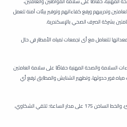
ة المهنية، حفاظًا على سلامة المواطنين والعاملين،
عاملين وتدريبهم ورفع كفاءاتهم وتوفير بيئات آمنة للعمل
عاملين بشركة الصرف الصحي بالإسكندرية.
معداتها للتعامل مع أى تجمعات لمياه الأمطار في حال
راءات السلامة والصحة المهنية حفاظًا على سلامة العاملين
مياه فور حدوثها، وتطهير الشنايش والمطابق لرفع أي
وشدد “نافع” على استمرار عمل غرفة الطوارئ، والخط الساخن 175 على مدار الساعة؛ لتلقي الشكاوي،