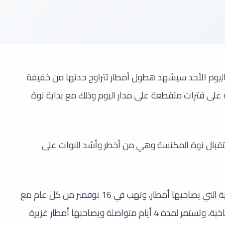
اليوم الأحد سيشهد هطول أمطار تتراوح حدتها من خفيفة
ى فترات متقطعة على مدار اليوم وذلك مع بداية نوة
تقبال نوة المكنسة وهي من أخطر وأشد النوات على
ونوة المكنسة هي أول نوات الشتاء الحقيقية التي يصاحبها أمطار، وتهب في 16 نوفمبر من كل عام مع
اختلافها من عام إلى آخر بحسب التغيرات المناخية، وتستمر لمدة 4 أيام متواصلة ويصاحبها أمطار غزيرة