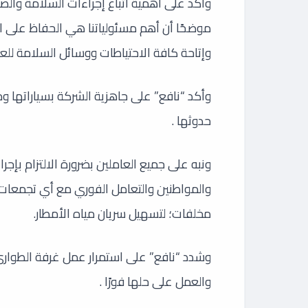
وأكد على أهمية اتباع إجراءات السلامة والصح
موضحًا أن أهم مسئولياتنا هي الحفاظ على ال
وإتاحة كافة الاحتياطات ووسائل السلامة لل
وأكد “نافع” على جاهزية الشركة بسياراتها و
حدوثها .
ونبه على جميع العاملين بضرورة الالتزام بإج
والمواطنين والتعامل الفوري مع أي تجمعات 
مخلفات؛ لتسهيل سريان مياه الأمطار.
والعمل على حلها فورًا .