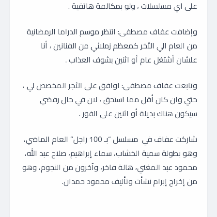
على اي مسلسلات ، ولو بمكالمة هاتفية .
وإضافت عفاف مصطفى: انتظر موسم الدراما الرمضانية
من العام الي الأخر كمعظم زملائي من الفنانين ، أنا
علشان أشتغل عام أو اثنين بشوف العذاب .
وتابعت عفاف مصطفى: اوافق على الأجر المخصص لي ،
حتي وان كان أقل مما استحق ، لان في حال رفضي
سيكون هناك بديلة أو اثنين على الفور .
شاركت عفاف في مسلسل “بـ 100 راجل” العام الماضي،
وهو بطولة سمية الخشاب، سماء إبراهيم، صلاح عبد الله،
محمود عبد المغني، هالة فاخر، وآخرون من النجوم، وهو
من إخراج إبرام نشأت وتأليف محمود حمدان.