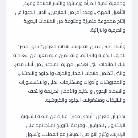
وجمعية تنمية المرأة ورعايتها والأسر المنتجة ومركز
التأهيل المهني، وعدد آخر من العارضين، الذين ابدعوا في
إنتاج مجموعة متميزة ومتنوعة من المنتجات اليدوية
والحرفية والتراثية.
وأشاد أمين عمال القليوبية، بتنظيم معرض”أيادي مصر”
للحرف اليدوية والتراثية، والقائمين عليه معربا عن سعادته
بتلك المنتجات التي تعكس مهارة المبدعين من أبناء مصر،
والتي تتضمن منتجات الفخار والخزف والجلود والاخشاب
والمفروشات وأدوات ومستلزمات الحلي والاكسسورات
والسجاد اليدوي والكليم والأحجار الكريمة والتحف
والانتيكات ومشغولات الجلود والكروشيه.
يذكر أن معرض “أيادي مصر”، عبارة عن منصة للتسويق
الإلكتروني للحرفيين، وفرصة للترويج لمنتجاتهم على
الإنترنت، وتتيح التواصل المباشر مع العملاء، وتسهل