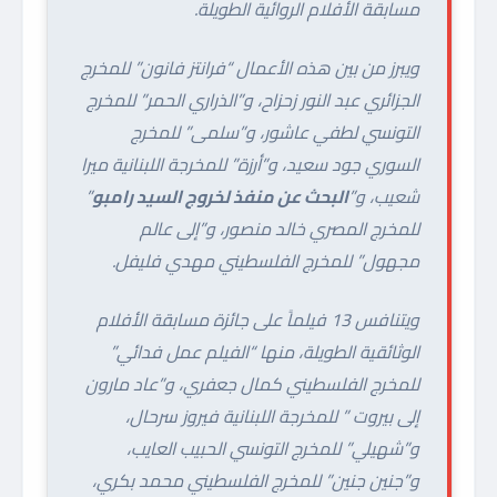
مسابقة الأفلام الروائية الطويلة.
ويبرز من بين هذه الأعمال “فرانتز فانون” للمخرج
الجزائري عبد النور زحزاح، و”الذراري الحمر” للمخرج
التونسي لطفي عاشور، و”سلمى” للمخرج
السوري جود سعيد، و”أرزة” للمخرجة اللبنانية ميرا
شعيب، و”
البحث عن منفذ لخروج السيد رامبو
”
للمخرج المصري خالد منصور، و”إلى عالم
مجهول” للمخرج الفلسطيني مهدي فليفل.
ويتنافس 13 فيلماً على جائزة مسابقة الأفلام
الوثائقية الطويلة، منها “الفيلم عمل فدائي”
للمخرج الفلسطيني كمال جعفري، و”عاد مارون
إلى بيروت ” للمخرجة اللبنانية فيروز سرحال،
و”شهيلي” للمخرج التونسي الحبيب العايب،
و”جنين جنين” للمخرج الفلسطيني محمد بكري،