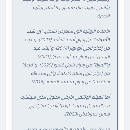
وثائقي طويل، بالإضافة إلى 5 أفلام روائية
قصيرة.
الأفلام الروائية التي ستُعرض تشمل: “
إن شاء
الله ولد
” من إخراج أمجد الرشيد (2023)، و”ذيب”
من إخراج ناجي أبو نوار (2014)، و”بنات عبد
الرحمن” من إخراج زيد أبو حمدان (2021)،
و”الحارة” من إخراج باسل غندور (2020)، و”فرحة”
من إخراج دارين سلام (2021)، و”إن شاء الله
استفدت” من إخراج محمود المساد (2016).
أما الفيلم الوثائقي الأردني الطويل الذي سيشارك
في المهرجان فهو “حلوة يا أرضي” من إخراج
سارين هيراباديان (2023).
وفيما يخص الأفلام الروائية القصيرة، ستعرض