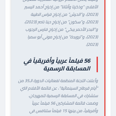
الأفلام: “وذكرنا وأنثانا” من إخراج أحمد اليسير
(2023)، و”الحرش” من إخراج فراس الطيبة
(2023)، و”سكون” من إخراج دينا ناصر (2023)،
و”البحر الأحمر يبكي” من إخراج فارس الرجوب
(2023)، و”ترويدة” من إخراج موني أبو سمرا
(2023).
56 فيلماً عربياً وأفريقياً في
المسابقة الرسمية
وأعلنت اللجنة المنظمة لفعاليات الدورة الـ35 من
“أيام قرطاج السينمائية”، عن قائمة الأفلام التي
ستشارك في المسابقة الرسمية للمهرجان،
وضمت قائمة المشاركين 56 فيلماً عربياً
وأفريقياً، من بينها 15 فيلماً ستنافس في