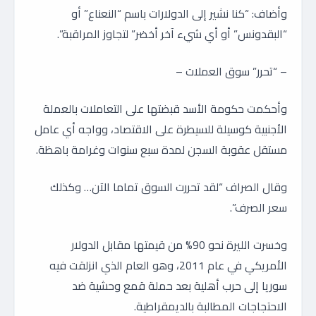
وأضاف: “كنا نشير إلى الدولارات باسم “النعناع” أو
“البقدونس” أو أي شيء آخر أخضر” لتجاوز المراقبة”.
– “تحرر” سوق العملات –
وأحكمت حكومة الأسد قبضتها على التعاملات بالعملة
الأجنبية كوسيلة للسيطرة على الاقتصاد، وواجه أي عامل
مستقل عقوبة السجن لمدة سبع سنوات وغرامة باهظة.
وقال الصراف “لقد تحررت السوق تماما الآن… وكذلك
سعر الصرف”.
وخسرت الليرة نحو 90% من قيمتها مقابل الدولار
الأمريكي في عام 2011، وهو العام الذي انزلقت فيه
سوريا إلى حرب أهلية بعد حملة قمع وحشية ضد
الاحتجاجات المطالبة بالديمقراطية.