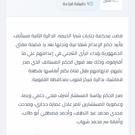
0 تعليق
1 دقيقة قراءة
قضت محكمة جنايات شبرا الخيمه، الدائرة الثانية مستأنف،
بتأييد حكم الإعدام شنقا لربة ونجلها بعد رد فضيلة مفتي
الجمهورية بإبداء الرأى الشرعي في إعدامهم علي ما
أقترفوه، وذلك بعد قبول الحكم المستانف الذي صدر
عليهم، لاتهامهم بقتل فتاة بكتم أنفاسها بقطعة
قماشية، بدائرة مركز قليوب بمحافظة القليوبية.
صدر الحكم برئاسة المستشار أشرف فتحي حلمي ويصا،
وعضوية المستشارين تامر عادل عمارة حجازي، ومدحت
مجدي محمد عبد اللطيف، وأحمد مصطفي أبو طالب،
وأمانة سر محمد شهاب.