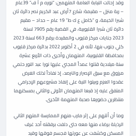
وقد إحالت النيابة العامة المتهمين: “نوره م أ ف” 39عام
– ربة منزل – مقيمة: شارع 7أرض عبد الكريم نصر دائرة ثان
شبرا الخيمة، و “كامل ع ك ط” 19 عام – حداد – مقيم
دائرة ثان شبرا القليوبية، في القضية رقم 7905 لسنة
2023 جنايات مركز قليوب والمقيدة برقم 663 لسنة 2023
كلي جنوب بنها، لأنه في 2 أكتوبر 2022 بدائرة مركز قليوب
بمحافظة القليوبية، المتهمان وأخرى ذات الأربع عشرة
سنة ميلادية قتلوا عمداً المجني عليها نورا عبد النور حلمي
مرزوق مع سبق الإصرار والترصد، إذ نفاذاً لذلك الغرض
عقدوا العزم وبيتوا النية على إنفاذ مشروعهم الإجرامي
المتفق عليه إذ قبعا المتهمان الأولى والثاني بمسكنهما
منتظرين حضورها صحبة المتهمة الأخرى.
وما أن أتتهم على إثر مارب منهم الممارسة المتهم الثاني
الرذيلة برضاء منها معه حتى دلفت برفقته أحد غرف
المسكن وكشفت عن عورتها فجسم فوقها وقيد