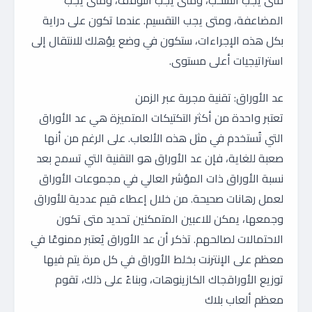
متى يجب السحب، ومتى يجب التوقف، ومتى يجب
المضاعفة، ومتى يجب التقسيم. عندما تكون على دراية
بكل هذه الإجراءات، ستكون في وضع يؤهلك للانتقال إلى
استراتيجيات أعلى مستوى.
عد الأوراق: تقنية مجربة عبر الزمن
تعتبر واحدة من أكثر التكتيكات المتميزة هي عد الأوراق
التي تُستخدم في مثل هذه الألعاب. على الرغم من أنها
صعبة للغاية، فإن عد الأوراق هو التقنية التي تسمح بعد
نسبة الأوراق ذات المؤشر العالي في مجموعات الأوراق
لعمل رهانات صحيحة. من خلال إعطاء قيم عددية للأوراق
وجمعها، يمكن للاعبين المتمكنين تحديد متى تكون
الاحتمالات لصالحهم. تذكر أن عد الأوراق يُعتبر ممنوعًا في
معظم على الإنترنت بخلط الأوراق في كل مرة يتم فيها
توزيع الأوراقجاك الكازينوهات، وبناءً على ذلك، تقوم
معظم ألعاب بلاك