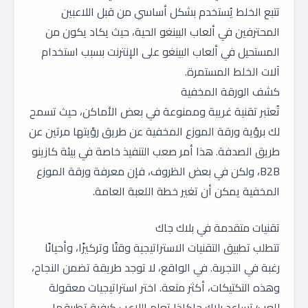
تتبع الخلط يُستخدم بشكل أساسي من قبل اللاعبين
المحترفين في ألعاب البينغو الحية، حيث يكاد يكون من
المستحيل في ألعاب البينغو على الإنترنت بسبب استخدام
آلات الخلط المستمرة.
كشف الورقة المخفية
تُعتبر تقنية غريبة وممنوعة في بعض الأماكن، حيث تسمح
لك برؤية ورقة الموزع المخفية عن طريق رؤيتها مرتين عن
طريق الصدفة. هذا أمر صعب التنفيذ خاصة في بيئة كازينو
B2B، ولكن في بعض الظروف، فإن معرفة ورقة الموزع
المخفية يمكن أن تغير خطة اللعبة العامة.
تقنيات متقدمة في بلاك جاك
تتطلب تطبيق التقنيات الاستراتيجية وقتًا وتركيزًا، وأحيانًا
رغبة في التجربة. في الواقع، لا توجد طريقة تضمن النجاح،
وهذه التكتيكات، أكثر متعة. اختر استراتيجيات معقولة
للعب؛ تساعد بلاك جاكإذا تعلم اللاعب كيفية تطبيقها،