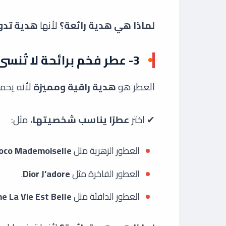
لماذا هي هدية رائعة؟
لأنها
هدية تدوم
3- عطر فخم برائحة لا تُنسى
العطر هو
هدية راقية ومميزة
لأنه يحم
✔ اختر
عطرًا يناسب شخصيتها
، مثل:
العطور الزهرية مثل
oco Mademoiselle
العطور الفاخرة مثل
Dior J’adore
.
العطور الدافئة مثل
e La Vie Est Belle