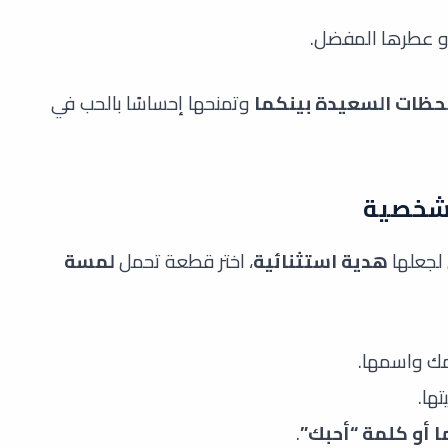
و عطرها المفضل.
لحظات السعيدة بينكما
وتمنحها إحساسًا بالحب في
لجعلها
هدية استثنائية
، اختر قطعة تحمل
لمسة
ك واسمها.
ها.
 أو كلمة “أحبك”
.