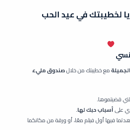
يا لخطيبتك في عيد الحب
الجميلة
مع خطيبتك من خلال
صندوق مليء
لتي قضيتموها.
وي على
أسباب حبك لها
.
دتما فيها أول فيلم معًا، أو ورقة من مكانكما