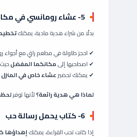
5- عشاء رومانسي في مكان مميز ️
بدلًا من شراء هدية مادية، يمكنك
تخطيط 
✔ احجز طاولة في مطعم راقٍ مع أجواء رو
✔ اصطحبها إلى
مكانكما المفضل
حيث 
✔ يمكنك تحضير
عشاء خاص في المنزل 
لماذا هي هدية رائعة؟
لأنها توفر
لحظة
6- كتاب يحمل رسالة حب
إذا كانت تحب القراءة، يمكنك
إهداؤها كت