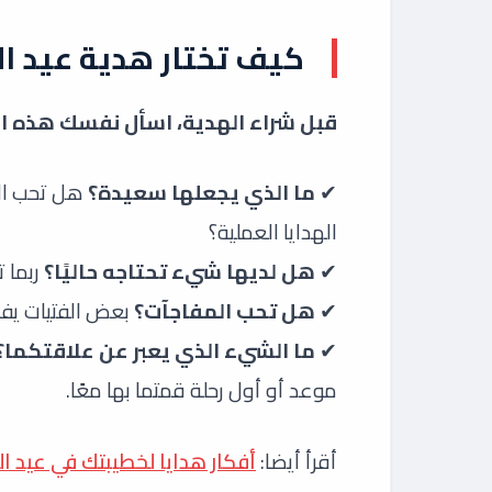
كيف تختار هدية عيد ال
قبل شراء الهدية، اسأل نفسك هذه ال
✔
ما الذي يجعلها سعيدة؟
هل تحب اله
الهدايا العملية؟
✔
هل لديها شيء تحتاجه حاليًا؟
ربما ت
✔
هل تحب المفاجآت؟
بعض الفتيات يفضل
✔
ما الشيء الذي يعبر عن علاقتكما؟
موعد أو أول رحلة قمتما بها معًا.
أقرأ أيضا:
أفكار هدايا لخطيبتك في عيد الحب