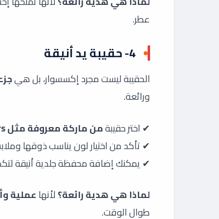
لماذا هي هدية رائعة؟
لأنها تمنحها إح
عطر.
4- حقيبة يد أنيقة
الحقيبة ليست مجرد إكسسوار، بل هي
جزء
ورائعة.
✔ اختر حقيبة
من ماركة معروفة مثل Michael Kors أو Guess أو Zara
✔ تأكد من اختيار لون يناسب ذوقها وملاب
✔ يمكنك إضافة محفظة جلدية أنيقة لتكم
لماذا هي هدية رائعة؟
لأنها
عملية وأ
طوال الوقت.