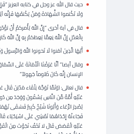
حيث قال الله عز وجل في كتابه العزيز “فَإِنْ أَمِنَ بَعْ
وَلَا تَكْتموا الشَّهَادَةَ وَمَنْ يَكْتمْهَا فَإِنَّه آثِم
قال في آية أخرى “إِنَّ اللَّهَ يَأْمركمْ أَنْ تؤَدّوا ال
بِالْعَدْلِ إِنَّ اللَّهَ نِعِمَّا يَعِظكمْ بِهِ إِنَّ اللَّهَ ك
أَيّهَا الَّذِينَ آمَنوا لَا تَخونوا اللَّهَ وَالرَّسولَ وَ
وقال أيضا” أنَّا عَرَضْنَا الْأَمَانَةَ عَلَى السَّمَاوَاتِ 
الإنسان إِنَّه كَانَ ظَلوماً جَهولاً”
قال تعالى: (وَلَمَّا تَوَجَّهَ تِلْقَاء مَدْيَنَ قَالَ عَس
عَلَيْهِ أُمَّةً مِّنَ النَّاسِ يَسْقُونَ وَوَجَدَ مِن دُو
يُصْدِرَ الرِّعَاء وَأَبُونَا شَيْخٌ كَبِيرٌ فَسَقَى لَهُمَا ثُم
فَجَاءتْهُ إِحْدَاهُمَا تَمْشِي عَلَى اسْتِحْيَاء قَالَتْ إ
عَلَيْهِ الْقَصَصَ قَالَ لا تَخَفْ نَجَوْتَ مِنَ الْقَوْمِ ا