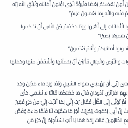
ضكمْ بَعْضًا فَلْيؤَدِّ الَّذِي اؤْتمِنَ أَمَانَتَه وَلْيَتَّقِ اللَّهَ رَبَّه
ٌ قَلْبه وَاللَّه بِمَا تَعْمَلونَ عَلِيمٌ”
ْأَمَانَاتِ إِلَى أَهْلِهَا وَإِذَا حَكَمْتمْ بَيْنَ النَّاسِ أَنْ تَحْكموا
َانَ سَمِيعًا بَصِيرًا”
تَخونوا أَمَانَاتِكمْ وَأَنْتمْ تَعْلَمونَ”
وَالْأَرْضِ وَالْجِبَالِ فَأَبَيْنَ أَنْ يَحْمِلْنَهَا وَأَشْفَقْنَ مِنْهَا وَحَمَلَهَا
َى رَبِّي أَن يَهْدِيَنِي سَوَاء السَّبِيلِ وَلَمَّا وَرَدَ مَاء مَدْيَنَ وَجَدَ
نِهِمُ امْرَأتَيْنِ تَذُودَانِ قَالَ مَا خَطْبُكُمَا قَالَتَا لا نَسْقِي حَتَّى
َّ تَوَلَّى إِلَى الظِّلِّ فَقَالَ رَبِّ إِنِّي لِمَا أَنزَلْتَ إِلَيَّ مِنْ خَيْرٍ فَقِيرٌ
ِنَّ أَبِي يَدْعُوكَ لِيَجْزِيَكَ أَجْرَ مَا سَقَيْتَ لَنَا فَلَمَّا جَاءهُ وَقَصَّ
لظَّالِمِينَ قَالَتْ إِحْدَاهُمَا يَا أَبَتِ اسْتَأْجِرْهُ إِنَّ خَيْرَ مَنِ