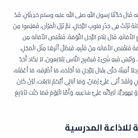
 حَدَّثَنَا رَسول اللهِ صلى الله عليه وسلم حَدِيثَيْنِ، قَدْ
لأَمَانَةَ نَزَلَتْ فِي جَذْرِ قلوبِ الرِّجَالِ، ثمَّ نَزَلَ الْقرْآن، فَعَلِموا مِنَ
ْعِ الأَمَانَةِ، قَالَ يَنَام الرَّجل النَّوْمَةَ، فَتقْبَض الأَمَانَة مِن
وْمَةَ فَتقْبَض الأَمَانَة مِنْ قَلْبِهِ، فَيَظَلّ أَثَرهَا مِثْلَ الْمَجْلِ،
ِرًا، وَلَيْسَ فَيهِ شَيْءٌ فَيصْبِح النَّاس يَتَبَايَعونَ، لاَ يَكَاد أَحَدٌ
اً أَمِينًا، حَتَّى يقَالَ لِلرَّجلِ مَا أَجْلَدَه، مَا أَظْرَفَه، مَا أَعْقَلَه،
ٍ وَلَقَدْ أَتَى عَلَيَّ زَمَانٌ، وَمَا أبَالِي أَيَّكمْ بَايَعْت، لَئِنْ كَانَ
أَوْ يَهودِيًّا، لَيَردَّنَّه عَلَيَّ سَاعِيهِ، وَأَمَّا الْيَوْمَ فَمَا كنْت لأبَايِعَ
 للاذاعة المدرسية