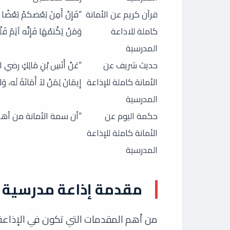
قرآن كريم عن الأمانة
“فَإِنْ أَمِنَ بَعْضكمْ بَعْضًا فَلْي
كاملة للاذاعة
وَمَنْ يَكْتمْهَا فَإِنَّه آثِمٌ قَل
المدرسية
حديث شريف عن
“عَنْ أَنَسِ بْنِ مَالِكٍ رضي ا
الأمانة كاملة للإذاعة
إِيمَانَ لِمَنْ لاَ أَمَانَةَ لَه، وَ
المدرسية
حكمة اليوم عن
“أن سمة الأمانة من أهم 
الأمانة كاملة للإذاعة
المدرسية
مقدمة إذاعة مدرسية ع
من أهم المقدمات التي تكون في الإذاعة ا