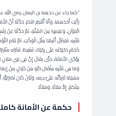
“كما جاء عن حذيفة بن اليمان رضي الله عنه قَالَ
رَأَيْت أَحَدَهمَا، وَأَنَا أَنْتَظِر الآخَرَ، حَدَّثَنَا أَنَّ ا
الْقرْآنِ، وَعَلِموا مِنَ السّنَّةِ، ثمَّ حَدَّثَنَا عَنْ رَف
قَلْبِهِ، فَيَظَلّ أَثَرهَا مِثْلَ الْوَكْتِ، ثمَّ يَنَام النَّ
كَجَمْرٍ دَحْرَجْتَه عَلَى رِجْلِكَ، فَنَفِطَ، فَتَرَاه منْتَب
يؤَدِّي الأَمَانَةَ، حَتَّى يقَالَ إِنَّ فِي بَنِي فلاَنٍ رَجل
وَمَا فِي قَلْبِهِ مِثْقَال حَبَّةٍ مِنْ خَرْدَلٍ مِنْ إِيمَان
مسْلِمًا لَيَردَّنَّه عَلَيَّ دِينه، وَلَئِنْ كَانَ نَصْرَانِيًّا، 
مِنْكمْ، إِلاَّ فلاَنًا، وَفلاَنًا.
حكمة عن الأمانة كاملة