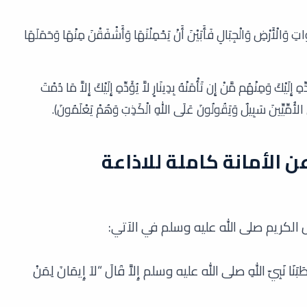
ِ وَالْأَرْضِ وَالْجِبَالِ فَأَبَيْنَ أَنْ يَحْمِلْنَهَا وَأَشْفَقْنَ مِنْهَا وَحَمَلَهَا
إِلَيْكَ وَمِنْهُم مَّنْ إِن تَأْمَنْهُ بِدِينَارٍ لاَّ يُؤَدِّهِ إِلَيْكَ إِلاَّ مَا دُمْتَ
 فِي الأُمِّيِّينَ سَبِيلٌ وَيَقُولُونَ عَلَى اللهِ الْكَذِبَ وَهُمْ يَعْلَمُونَ).
 الأمانة كاملة للاذاعة
الكريم صلى الله عليه وسلم في الآتي:
َنَا نَبِيّ اللهِ صلى الله عليه وسلم إِلاَّ قَالَ “لاَ إِيمَانَ لِمَنْ