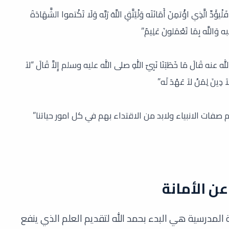
ؤَدِّ الَّذِي اؤْتمِنَ أَمَانَتَه وَلْيَتَّقِ اللَّهَ رَبَّه وَلَا تَكْتموا الشَّهَادَةَ
ْبه وَاللَّه بِمَا تَعْمَلونَ عَلِيمٌ”
لله عنه قَالَ مَا خَطَبَنَا نَبِيّ اللهِ صلى الله عليه وسلم إِلاَّ قَالَ “لاَ
لاَ دِينَ لِمَنْ لاَ عَهْدَ لَه”
صفات الانبياء ولابد من الاقتداء بهم في كل امور حياتنا”
ن الأمانة
لمدرسية هي البدء بحمد الله لتقديم العلم الذي ينفع