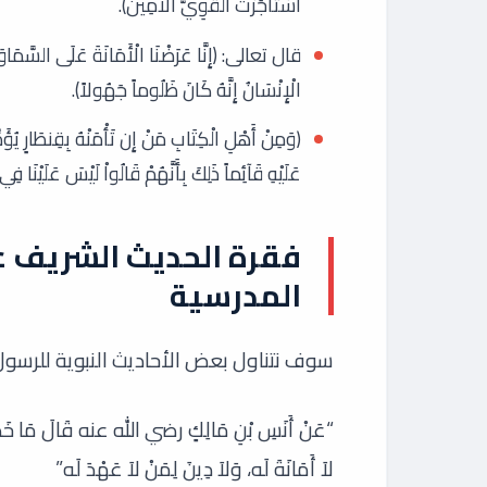
اسْتَأْجَرْتَ الْقَوِيُّ الأَمِينُ).
قال تعالى: ﴿إِنَّا عَرَضْنَا الْأَمَانَةَ عَلَى السَّمَاوَات
الْإِنْسَانُ إِنَّهُ كَانَ ظَلُوماً جَهُولاً﴾.
(وَمِنْ أَهْلِ الْكِتَابِ مَنْ إِن تَأْمَنْهُ بِقِنطَارٍ يُؤَدِّهِ 
عَلَيْهِ قَآئِماً ذَلِكَ بِأَنَّهُمْ قَالُواْ لَيْسَ عَلَيْنَا
فقرة الحديث الشريف عن
المدرسية
سوف نتناول بعض الأحاديث النبوية للرسول 
“عَنْ أَنَسِ بْنِ مَالِكٍ رضي الله عنه قَالَ مَا خَطَب
لاَ أَمَانَةَ لَه، وَلاَ دِينَ لِمَنْ لاَ عَهْدَ لَه”