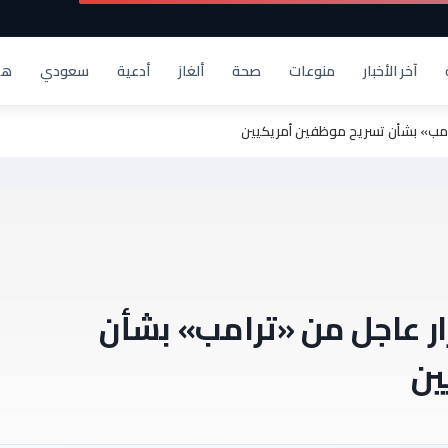
آخر الأخبار
منوعات
صحة
ألغاز
أدعية
سعودي
هد
ترامب» بشأن تسريح موظفين أمريكيين
رار عاجل من «ترامب» بشأن
ين