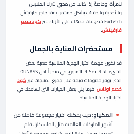
للمرأة، وخاصةً إذا كانت من محبي شراء الملابس
والأحذية والحقائب بشكل مستمر، يوفر متجر فارفيتش
Farfetch خصومات مذهلة على الأزياء عبر
كود خصم
فارفيتش
.
مستحضرات العناية بالجمال
قد تكون مهمة اختيار الهدية المناسبة صعبة بعض
الشيء، لذلك يمكنك التسوق في متجر أناس OUNASS
الذي يوفر خصومات قيمة على جميع المنتجات عبر
كود
خصم اوناس
، فيما يلي بعض الخيارات التي تساعدك في
اختيار الهدية المناسبة:
المكياج:
حيث يمكنك اختيار مجموعة كاملة من
أشهر الماركات العالمية مثل الماسكارا، قلم
تحديد العيون، علبة الآي شادو، مجموعة ألوان