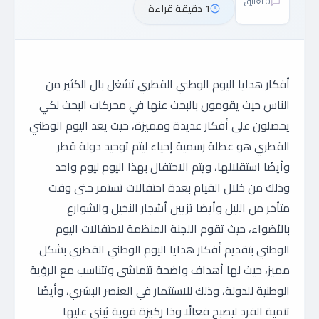
0 تعليق
1 دقيقة قراءة
أفكار هدايا اليوم الوطني القطري
تشغل بال الكثير من
الناس حيث يقومون بالبحث عنها في محركات البحث لكي
يحصلون على أفكار عديدة ومميزة، حيث يعد اليوم الوطني
القطري هو عطلة رسمية إحياء ليتم توحيد دولة قطر
وأيضًا استقلالها، ويتم الاحتفال بهذا اليوم ليوم واحد
وذلك من خلال القيام بعدة احتفالات تستمر حتى وقت
متأخر من الليل وأيضا تزيين أشجار النخيل والشوارع
بالأضواء، حيث تقوم اللجنة المنظمة لاحتفالات اليوم
الوطني بتقديم أفكار هدايا اليوم الوطني القطري بشكل
مميز، حيث لها أهداف واضحة تتماشى وتتناسب مع الرؤية
الوطنية للدولة، وذلك للاستثمار في العنصر البشري، وأيضًا
تنمية الفرد ليصبح فعالًا وذا ركيزة قوية يُبنى عليها