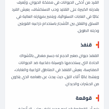
القرد من أذكى الحيوانات في مملكة الحيوان، ويُعرف
بقدرته الكبيرة على التقليد وحب الاستكشاف، يعيش القرد
غالبًا في الغابات الاستوائية، ويتميز بمهارته العالية في
التسلق والتنقل بين الأشجار باستخدام ذراعيه القويتين
وذيله الطويل.
قنفذ
القنفذ حيوان صغير الحجم له جسم مغطى بالأشواك
الحادة التي يستخدمها كوسيلة دفاعية ضد الحيوانات
المفترسة، يعيش القنفذ في المناطق الزراعية والغابات،
وينشط غالبًا أثناء الليل، حيث يبحث عن طعامه الذي يتكون
من الحشرات والديدان.
قوقعة
رغم أن القوقعة قد تبدو مجرد غلاف صلب، إلا أنها في