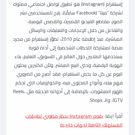
إنستغرام (Instagram) هو تطبيق تواصل اجتماعي مملوك
لشركة “ميتا” (Facebook سابقًا)، يتيح للمستخدمين نشر
الصور، مقاطع الفيديو القصيرة، والقصص اليومية،
والتفاعل من خلال الإعجابات والتعليقات والرسائل
المباشرة، منذ إطلاقه عام 2010، تطوّر إنستغرام من مجرد
منصة لمشاركة اللحظات الشخصية إلى أداة قوية
يستخدمها الملايين حول العالم في التسويق، التعليم، بناء
الهوية الرقمية، وحتى البيع المباشر، ولأن الكثيرين يبحثون
اليوم عن كل ما يخص انستغرام، فقد أصبح من الضروري
فهم بنيته، وأنواع المحتوى فيه، والخوارزميات التي تحكم
ظهور المنشورات، بالإضافة إلى أدواته الحديثة مثل Reels،
IGTV، والـ Shops.
أقرأ ايضا:
يقوم Instagram بحظر مطوري تطبيقات
المستهلك التابعة لجهات خارجية