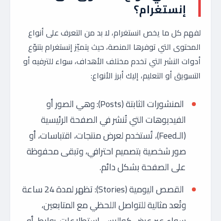
إنستغرام؟
لفهم كل ما يخص انستغرام، لا بد من التعرف على أنواع
المحتوى التي توفرها المنصة، حيث يتميّز إنستغرام بتنوّع
أدوات النشر التي تخدم مختلف الأهداف، سواء للترفيه أو
التسويق أو التعليم، إليك أبرز الأنواع:
المنشورات الثابتة (Posts): وهي الصور أو
الفيديوهات التي تُنشر في الصفحة الرئيسية
(الـFeed)، تُستخدم لعرض منتجات، اقتباسات، أو
صور شخصية بتصميم احترافي، وتبقى محفوظة
على الصفحة بشكل دائم.
القصص اليومية (Stories): تظهر لمدة 24 ساعة
وتُعد مثالية للتواصل اللحظي مع المتابعين،
سواء عبر عرض كواليس، استطلاعات، روابط، أو