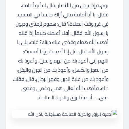
يوم، فإذا برجل من الأنصار يقال له أبو أمامة،
فقال: يا أبا أمامة مالي أراك جالساً في المسجد
في غير وقت الصلاة؟ قال: هموم لزمتني وديون
يا رسول الله، فقال: أفلا أعلمك كلاماً إذا قلته
أذهب الله همك وقضى عنك دينك؟ قلت: بلى يا
رسول الله، قال: قل إذا أصبحت وإذا أمسيت:
اللهم إني أعوذ بك من الهم والحزن، وأعوذ بك
من العجز والكسل، وأعوذ بك من الجبن والبخل،
وأعوذ بك من غلبة الدين وقهر الرجال. قال: فقلت
ذلك، فأذهب الله تعالى همي وغمي وقضى
ديني. … أدعية للرزق والذرية الصالحة.