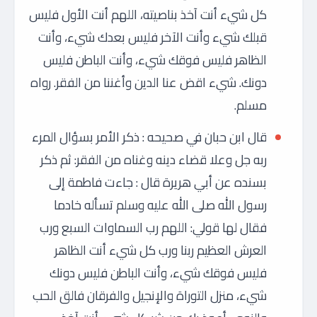
كل شيء أنت آخذ بناصيته، اللهم أنت الأول فليس
قبلك شيء وأنت الآخر فليس بعدك شيء، وأنت
الظاهر فليس فوقك شيء، وأنت الباطن فليس
دونك. شيء اقض عنا الدين وأغننا من الفقر. رواه
مسلم.
قال ابن حبان في صحيحه : ذكر الأمر بسؤال المرء
ربه جل وعلا قضاء دينه وغناه من الفقر: ثم ذكر
بسنده عن أبي هريرة قال : جاءت فاطمة إلى
رسول الله صلى الله عليه وسلم تسأله خادما
فقال لها قولي: اللهم رب السماوات السبع ورب
العرش العظيم ربنا ورب كل شيء أنت الظاهر
فليس فوقك شيء، وأنت الباطن فليس دونك
شيء، منزل التوراة والإنجيل والفرقان فالق الحب