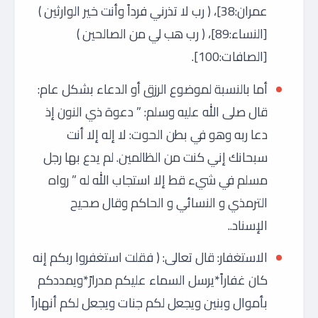
عمران:38]، ( رب لا تذرني فرداً وأنت خير الوارثين )
[النساء:89]، ( رب هب لي من الصالحين )
[الصافات:100].
أما بالنسبة لموضوع الرزق أو الدعاء بشكل عام:
قال صلى الله عليه وسلم: ” دعوة ذي النون إذ
دعا ربه وهو في بطن الحوت: لا إله إلا أنت
سبحانك إني كنت من الظالمين. لم يدع بها رجل
مسلم في شيء قط إلا استجاب الله له ” رواه
الترمذي و النسائي و الحاكم وقال صحيح
الإسناد..
الاستغفار: قال تعالى: ( فقلت استغفروا ربكم إنه
كان غفاراً*يرسل السماء عليكم مدرارً*ويمددكم
بأموال وبنين ويجعل لكم جنات ويجعل لكم أنهاراً