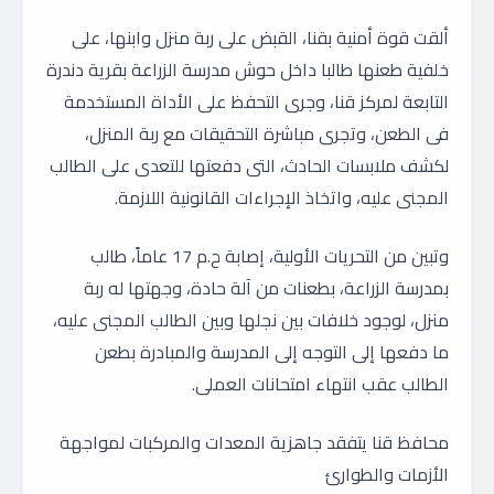
ألقت قوة أمنية بقنا، القبض على ربة منزل وابنها، على
خلفية طعنها طالبا داخل حوش مدرسة الزراعة بقرية دندرة
التابعة لمركز قنا، وجرى التحفظ على الأداة المستخدمة
فى الطعن، وتجرى مباشرة التحقيقات مع ربة المنزل،
لكشف ملابسات الحادث، التى دفعتها للتعدى على الطالب
المجنى عليه، واتخاذ الإجراءات القانونية اللازمة.
وتبين من التحريات الأولية، إصابة ح.م 17 عاماً، طالب
بمدرسة الزراعة، بطعنات من آلة حادة، وجهتها له ربة
منزل، لوجود خلافات بين نجلها وبين الطالب المجنى عليه،
ما دفعها إلى التوجه إلى المدرسة والمبادرة بطعن
الطالب عقب انتهاء امتحانات العملى.
محافظ قنا يتفقد جاهزية المعدات والمركبات لمواجهة
الأزمات والطوارئ