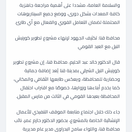
والسلامة العامة، مشددا على أهمية مراجعة جاهزية
كافة المعدات بشكل دورى، ووضع جميع السيناريوهات
المحتملة لضمان التعامل الفوري والفعال مع أي طارئ.
محافظ قنا: تكثيف الجهود لإنهاء مشروع تطوير كورنيش
النيل مع العيد القومي
قال الدكتور خالد عبد الحليم، محافظ قنا، إن مشروع تطوير
كورنيش النيل الشرقي بمدينة قنا يُعد إضافة جمالية
وحضارية للمحافظة، ويعكس طابعها الثقافي والمكاني،
كما يخدم أبناءها وزوارها، خصوصًا مع اقتراب احتفال
المحافظة بعيدها القومي في الثالث من مارس المقبل.
جاء ذلك خلال اجتماع متابعة الموقف التنفيذي للأعمال
الإنشائية الخاصة بالمشروع، بحضور الدكتور حازم عمر، نائب
محافظ قنا، واللواء سامح البدراوي مدير عام مديرية