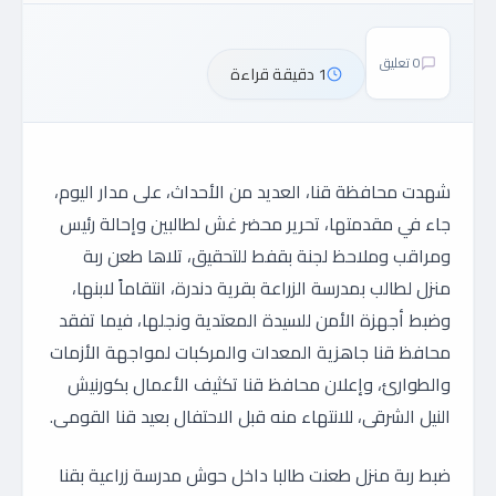
0 تعليق
1 دقيقة قراءة
شهدت محافظة قنا، العديد من الأحداث، على مدار اليوم،
جاء في مقدمتها، تحرير محضر غش لطالبين وإحالة رئيس
ومراقب وملاحظ لجنة بقفط للتحقيق، تلاها طعن ربة
منزل لطالب بمدرسة الزراعة بقرية دندرة، انتقاماً لابنها،
وضبط أجهزة الأمن للسيدة المعتدية ونجلها، فيما تفقد
محافظ قنا جاهزية المعدات والمركبات لمواجهة الأزمات
والطوارئ، وإعلان محافظ قنا تكثيف الأعمال بكورنيش
النيل الشرقى، للانتهاء منه قبل الاحتفال بعيد قنا القومى.
ضبط ربة منزل طعنت طالبا داخل حوش مدرسة زراعية بقنا