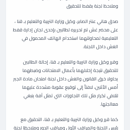
وملاحظ لجنة بقفط للتحقيق
صدق هاني عنتر الصابر، وكيل وزارة التربية والتعليم بـ قنا ،
على محضر غش تم تحريره لطالبين بإحدى لجان إدارة قفط
التعليمية لمحاولتهما استخدام الهاتف المحمول في
الغش داخل اللجنة.
وقرر وكيل وزارة التربية والتعليم بـ قنا، إحالة الطالبين
للتحقيق نتيجة إخلالهما بأعمال الامتحانات وضبطهما
يحاولا خرق القانون والغش داخل لجنة امتحان مادة الجبر
أمس الأثنين، لافتاً إلى توقيع عقوبة مشددة عليهما
لتلافي تكرار مثل تلك التجاوزات التي تمثل آفة ينبغي
معالجتها.
كما قرر وكيل وزارة التربية والتعليم بـ قنا، التحقيق مع
رئيس اللجنة والمراقب الأول ومراقب الدور وملاحظا لجنة