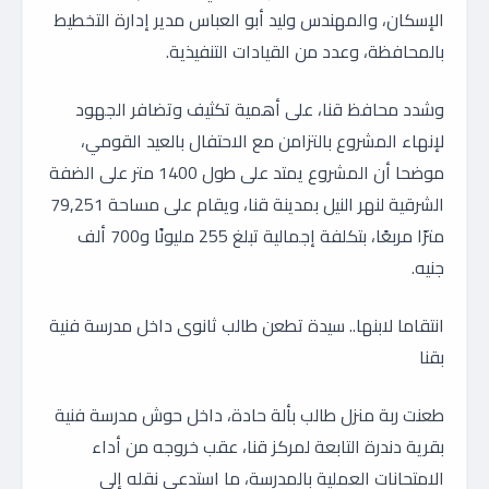
الإسكان، والمهندس وليد أبو العباس مدير إدارة التخطيط
بالمحافظة، وعدد من القيادات التنفيذية.
وشدد محافظ قنا، على أهمية تكثيف وتضافر الجهود
لإنهاء المشروع بالتزامن مع الاحتفال بالعيد القومي،
موضحا أن المشروع يمتد على طول 1400 متر على الضفة
الشرقية لنهر النيل بمدينة قنا، ويقام على مساحة 79,251
مترًا مربعًا، بتكلفة إجمالية تبلغ 255 مليونًا و700 ألف
جنيه.
انتقاما لابنها.. سيدة تطعن طالب ثانوى داخل مدرسة فنية
بقنا
طعنت ربة منزل طالب بألة حادة، داخل حوش مدرسة فنية
بقرية دندرة التابعة لمركز قنا، عقب خروجه من أداء
الامتحانات العملية بالمدرسة، ما استدعى نقله إلى