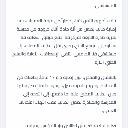
المستشفى.
تلقت أجهزة الأمن بقنا، إخطاراً من غرفة العمليات، يفيد
إصابة طالب بطعن من ألة حادة أثناء خروجه من مدرسة
بقرية دندرة التابعة لمركز قنا، دفع مرفق اسعاف قنا،
بسيارة إلى موقع البلاغ، وجرى نقل الطالب المصاب، إلى
مستشفى قنا الجامعى، لتلقى الإسعافات الأولية والعلاج
الطبي اللازم.
بالانتقال والفحص، تبين إصابة ح.م 17 عاماً، بطعنات من
آلة حادة، وجهتها له ربة منزل، لوجود خلافات بين نجلها
وبين الطالب المجنى عليه، ما دفعها إلى التوجه إلى
المدرسة والمبادرة بطعن الطالب عقب انتهاء امتحانات
العملى.
تعليم قنا: محضر غش لطالبين وإحالة رئيس ومراقب