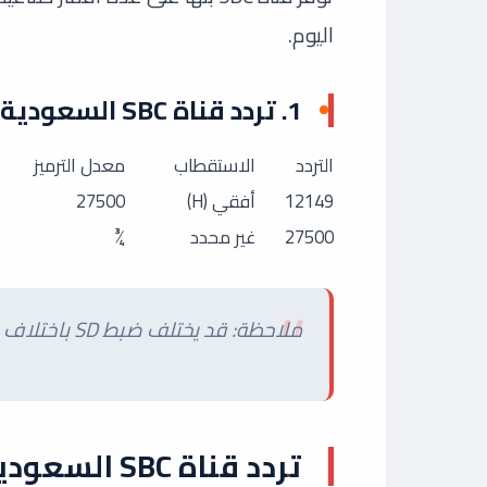
اليوم.
1. تردد قناة SBC السعودية على نايل سات
التردد
الاستقطاب
معدل الترميز
12149
أفقي (H)
27500
27500
غير محدد
¾
ملاحظة: قد يختلف ضبط SD باختلاف جهاز الاستقبال.
تردد قناة SBC السعودية على عرب سات