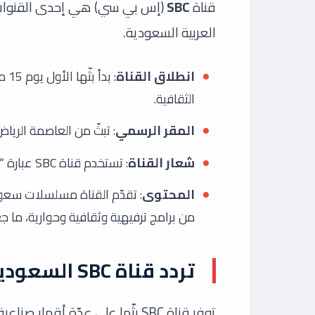
قناة
SBC
(إس بي سي) هي إحدى القنوات ال
العربية السعودية.
انطلاق القناة
الثقافية.
المقر الرسمي
: تبثّ من العاصمة الرياض
شعار القناة
: تستخدم قناة SBC عبارة “SBC غصب تحبها” للدلالة على ثقتها في محتواها الترفيهي.
المحتوى
: تقدّم القناة مسلسلات سعودي
من برامج ترفيهية وثقافية وحوارية، ما 
تردد قناة SBC السعودية الجديد 2025
توفر قناة SBC بثّها على عدّة أق