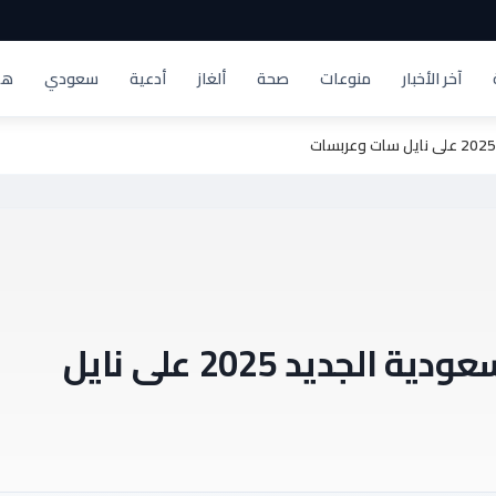
آخر الأخبار
منوعات
صحة
ألغاز
أدعية
سعودي
هد
أحدث تردد لقناة SBC السعودية الجديد 2025 على نايل