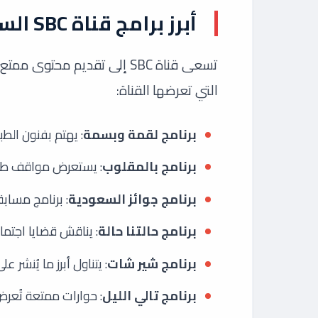
أبرز برامج قناة SBC السعودية
تسعى قناة SBC إلى تقديم محت
التي تعرضها القناة:
برنامج لقمة وبسمة
: يهتم بفنون الطب
برنامج بالمقلوب
: يستعرض مواقف طر
برنامج جوائز السعودية
: برنامج مسابق
برنامج حالتنا حالة
: يناقش قضايا اجتم
برنامج شير شات
: يتناول أبرز ما يُنشر
برنامج تالي الليل
: حوارات ممتعة تُعر