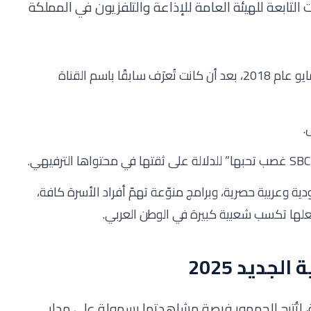
تابعة للهيئة العامة للإذاعة والتلفزيون في المملكة
: بدأ بثّها الأول يوم 15 مايو عام 2018، بعد أن كانت تُعرَف سابقًا باسم القناة
.
ة وعربية حصرية، وبرامج منوّعة تهمّ أفراد الأسرة كافة،
جعلها تكسب شعبية كبيرة في الوطن العربي.
مار صناعية، لتُتيح للجمهور فرصة مشاهدتها بسهولة على مدار